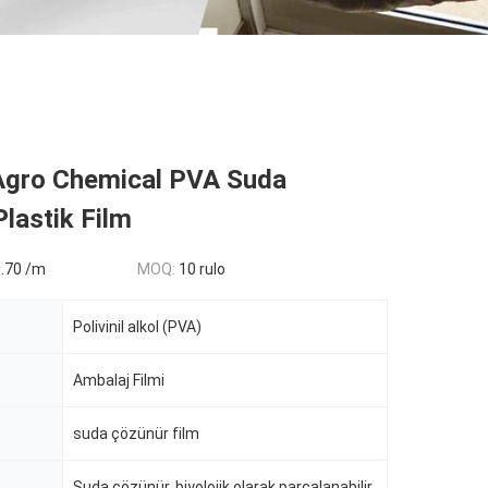
Agro Chemical PVA Suda
lastik Film
0.70 /m
MOQ:
10 rulo
Polivinil alkol (PVA)
Ambalaj Filmi
suda çözünür film
Suda çözünür, biyolojik olarak parçalanabilir