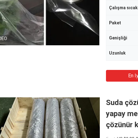
Çalışma sıcakl
Paket
Genişliği
DEO
Uzunluk
En Iy
Suda çözü
yapay me
çözünür k