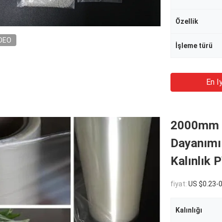
Özellik
DEO
İşleme türü
En Iy
2000mm G
Dayanımı
Kalınlık 
fiyat:
US $0.23-
Kalınlığı