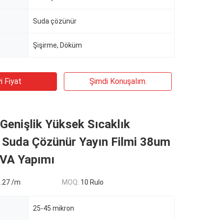
Suda çözünür
Şişirme, Döküm
i Fiyat
Şimdi Konuşalım.
enişlik Yüksek Sıcaklık
 Suda Çözünür Yayın Filmi 38um
PVA Yapımı
0.27 /m
MOQ:
10 Rulo
25-45 mikron