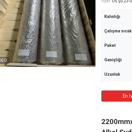
fiyat:
US $0.23-
Kalınlığı
Çalışma sıcakl
Paket
Genişliği
DEO
Uzunluk
En Iy
2200mmx