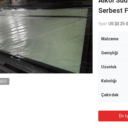
Alkol Sud
Serbest F
fiyat:
US $0.25-
Malzeme
Genişliği
Uzunluk
Kalınlığı
DEO
Çekirdek
En Iy