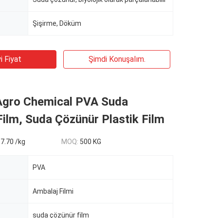
Şişirme, Döküm
i Fiyat
Şimdi Konuşalım.
Agro Chemical PVA Suda
ilm, Suda Çözünür Plastik Film
7.70 /kg
MOQ:
500 KG
PVA
Ambalaj Filmi
suda çözünür film