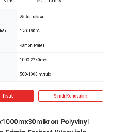
0.26 /m
MOQ:
10 rulo
25-50 mikron
ığı
170-180 ℃
Karton, Palet
1000-2240mm
500-1000 m/rulo
i Fiyat
Şimdi Konuşalım.
1000mx30mikron Polyvinyl