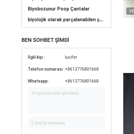
Biyobozunur Poop Çantalar
VI
biyolojik olarak parçalanabilen çöp torbaları
BEN SOHBET ŞIMDI
İlgili kişi :
lucifer
Telefon numarası :
+8613776801668
Whatsapp :
+8613776801668