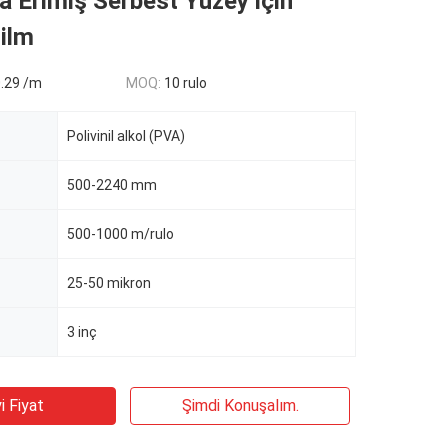
a Erimiş Serbest Yüzey için
ilm
0.29 /m
MOQ:
10 rulo
Polivinil alkol (PVA)
500-2240 mm
500-1000 m/rulo
25-50 mikron
3 inç
i Fiyat
Şimdi Konuşalım.