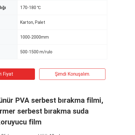
ığı
170-180 ℃
Karton, Palet
1000-2000mm
500-1500 m/rulo
i Fiyat
Şimdi Konuşalım.
nür PVA serbest bırakma filmi,
rmer serbest bırakma suda
oruyucu film