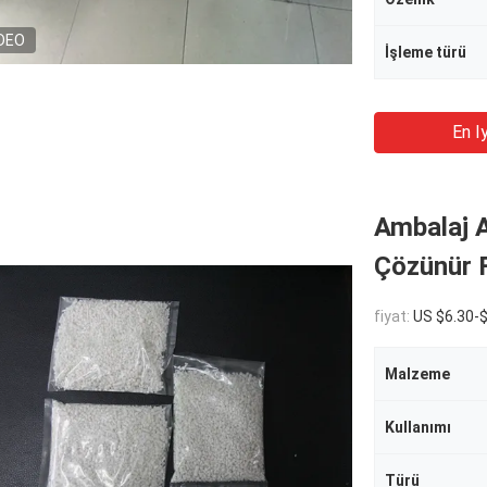
DEO
İşleme türü
En Iy
Ambalaj 
Çözünür F
fiyat:
US $6.30-$
Malzeme
Kullanımı
Türü