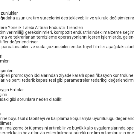
uzunluklar
uğu
daha uzun üretim süreçlerini destekleyebilir ve sık rulo değişimlerin
ere Yönelik Talebi Artıran Endüstri Trendleri
m verimliliği gereksinimleri, kompozit endüstrisindeki malzeme seçimini
plama ve tekrarlanan temizleme operasyonlarını içeren işlemlerde, gelene
fler değerlendiriyor.
k parçalanabilen ve suda çözünebilen endüstriyel filmler aşağıdaki alanl
ri
emleri
işimleri
pleri promosyon iddialarından ziyade kararlı spesifikasyon kontrolüne 
oyutları ve parti tedarik kapasitesi gibi parametreler tedarikçi değerlend
aygın Hatalar
çimi
daki gibi sorunlara neden olabilir:
ı
erine boyutsal stabiliteyi ve kalıplama koşullarıyla uyumluluğu değerlendi
dilmesi
ları, malzeme örtüşmesini artırabilir ve büyük kalıp uygulamalarında oper
 gerçek kalıp boyutlarıyla eşleştirilmesi, sürekli üretim ortamları için öne