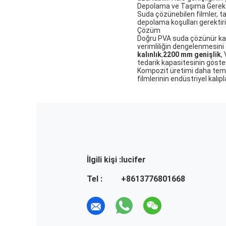
Depolama ve Taşıma Gereks
Suda çözünebilen filmler, t
depolama koşulları gerektiri
Çözüm
Doğru PVA suda çözünür kalıp
verimliliğin dengelenmesini g
kalınlık
,
2200 mm genişlik
,
tedarik kapasitesinin göster
Kompozit üretimi daha temi
filmlerinin endüstriyel kal
İlgili kişi :
lucifer
Tel :
+8613776801668