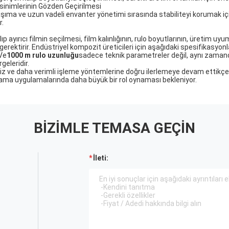
inimlerinin Gözden Geçirilmesi
aşıma ve uzun vadeli envanter yönetimi sırasında stabiliteyi korumak iç
r.
 ayırıcı filmin seçilmesi, film kalınlığının, rulo boyutlarının, üretim 
erektirir. Endüstriyel kompozit üreticileri için aşağıdaki spesifikasyonla
 Ve
1000 m rulo uzunluğu
sadece teknik parametreler değil, aynı zaman
geleridir.
z ve daha verimli işleme yöntemlerine doğru ilerlemeye devam ettikç
ıplama uygulamalarında daha büyük bir rol oynaması bekleniyor.
BIZIMLE TEMASA GEÇIN
İleti: