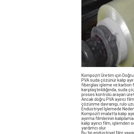
Kompozit Üretim için Doğru P
PVA suda çözünür kalıp ayır
fiberglas işleme ve karbon f
karşılaştırıldığında, suda ç
proses kontrolü arayan üreti
Ancak doğru PVA ayırıcı filmi
çözünme davranışı, rulo uzun
Endüstriyel İşlemede Neden P
Kompozit imalatta kalıp ayı
ayırma filmlerinin kalıplama
kalıp ayırıcı film, işlemden
yardımcı olur.
Bu tip endüstriyel film yaygı