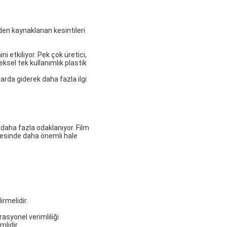
den kaynaklanan kesintileri
 etkiliyor. Pek çok üretici,
ksel tek kullanımlık plastik
arda giderek daha fazla ilgi
daha fazla odaklanıyor. Film
irmesinde daha önemli hale
rmelidir.
asyonel verimliliği
mlidir.