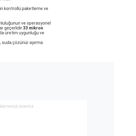
in kontrollü paketleme ve
uyumluluğunun ve operasyonel
r geçerlidir:
33 mikron
da üretim uygunluğu ve
e, suda çözünür ayırma