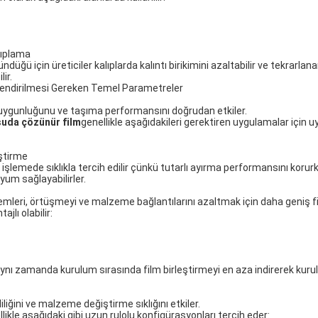
lıplama
üğü için üreticiler kalıplarda kalıntı birikimini azaltabilir ve tekrarlan
lir.
endirilmesi Gereken Temel Parametreler
lıp uygunluğunu ve taşıma performansını doğrudan etkiler.
suda çözünür film
genellikle aşağıdakileri gerektiren uygulamalar için 
eştirme
 işlemede sıklıkla tercih edilir çünkü tutarlı ayırma performansını korur
yum sağlayabilirler.
emleri, örtüşmeyi ve malzeme bağlantılarını azaltmak için daha geniş film
tajlı olabilir:
 aynı zamanda kurulum sırasında film birleştirmeyi en aza indirerek kur
liğini ve malzeme değiştirme sıklığını etkiler.
llikle aşağıdaki gibi uzun rulolu konfigürasyonları tercih eder: