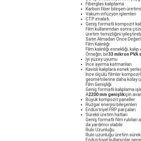
Fiberglas kalıplama
Karbon fiber bileşen üretimi
Vakum infüzyon işlemleri
CTP imalatı
Geniş formatlı kompozit ka
Film kullanımdan sonra çözünd
üretim temizliğini iyileştirebi
Satın Almadan Önce Değerl
Film Kalınlığı
Film kalınlığı esnekliği, ka
Örneğin, bir
33 mikron PVA 
İyi yüzey uyumu
İnce ayırma katmanları
Kavisli kalıplara esnek yerl
İnce ölçülü filmler kompozit
geometrilerine daha kolay u
Film Genişliği
Geniş formatlı kalıplama işl
A
2200 mm genişlik
için avan
Büyük kompozit paneller
Rüzgar enerjisi bileşenleri
Endüstriyel FRP parçaları
Sürekli üretim hatları
Geniş formatlı film ruloları
da yardımcı olabilir.
Rulo Uzunluğu
Rulo uzunluğu üretim sürekli
Endüstriyel kullanıcılar gene