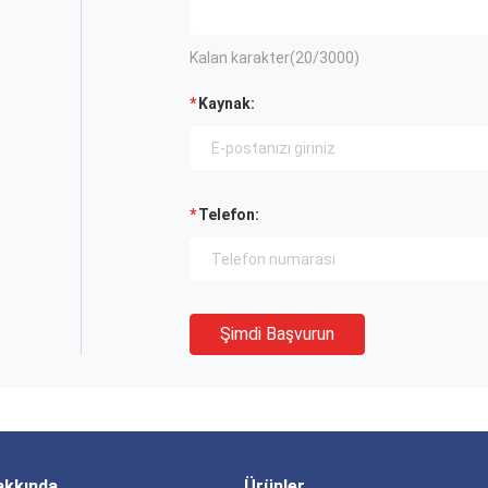
Kalan karakter(
20
/3000)
Kaynak:
Telefon:
Şimdi Başvurun
akkında
Ürünler