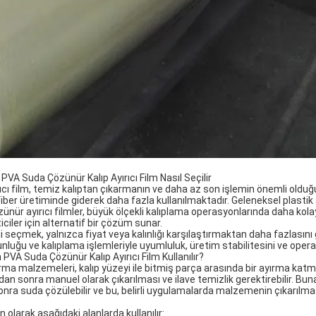
VA Suda Çözünür Kalıp Ayırıcı Film Nasıl Seçilir
ıcı film, temiz kalıptan çıkarmanın ve daha az son işlemin önemli oldu
iber üretiminde giderek daha fazla kullanılmaktadır. Geleneksel plastik 
özünür ayırıcı filmler, büyük ölçekli kalıplama operasyonlarında daha kola
ciler için alternatif bir çözüm sunar.
 seçmek, yalnızca fiyat veya kalınlığı karşılaştırmaktan daha fazlasını ge
luğu ve kalıplama işlemleriyle uyumluluk, üretim stabilitesini ve operasy
VA Suda Çözünür Kalıp Ayırıcı Film Kullanılır?
rma malzemeleri, kalıp yüzeyi ile bitmiş parça arasında bir ayırma katm
dan sonra manuel olarak çıkarılması ve ilave temizlik gerektirebilir. Bu
 sonra suda çözülebilir ve bu, belirli uygulamalarda malzemenin çıkarılm
n olarak aşağıdaki alanlarda kullanılır: