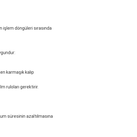
an işlem döngüleri sırasında
uygundur:
ken karmaşık kalıp
 ruloları gerektirir.
ulum süresinin azaltılmasına