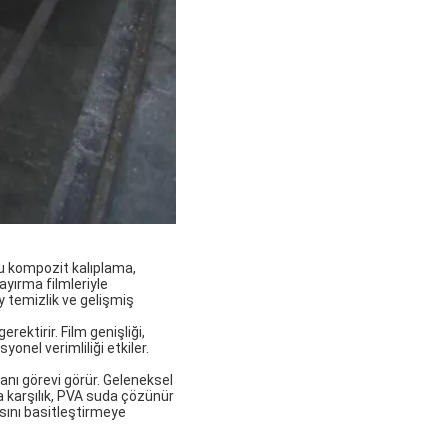
ğu kompozit kalıplama,
ayırma filmleriyle
y temizlik ve gelişmiş
rektirir. Film genişliği,
onel verimliliği etkiler.
anı görevi görür. Geleneksel
na karşılık, PVA suda çözünür
asını basitleştirmeye