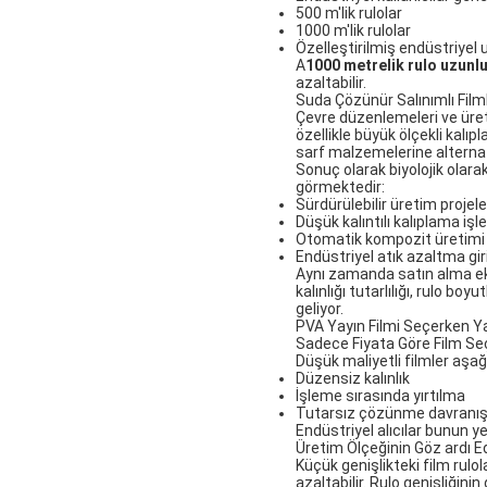
500 m'lik rulolar
1000 m'lik rulolar
Özelleştirilmiş endüstriyel 
A
1000 metrelik rulo uzunl
azaltabilir.
Suda Çözünür Salınımlı Filml
Çevre düzenlemeleri ve üreti
özellikle büyük ölçekli kalı
sarf malzemelerine alternati
Sonuç olarak biyolojik olara
görmektedir:
Sürdürülebilir üretim projele
Düşük kalıntılı kalıplama işl
Otomatik kompozit üretimi
Endüstriyel atık azaltma gir
Aynı zamanda satın alma eki
kalınlığı tutarlılığı, rulo b
geliyor.
PVA Yayın Filmi Seçerken Y
Sadece Fiyata Göre Film Se
Düşük maliyetli filmler aşağı
Düzensiz kalınlık
İşleme sırasında yırtılma
Tutarsız çözünme davranış
Endüstriyel alıcılar bunun y
Üretim Ölçeğinin Göz ardı E
Küçük genişlikteki film rulo
azaltabilir. Rulo genişliğinin