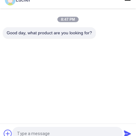
Sayfanın Üstü
8:47 PM
Good day, what product are you looking for?
Popüler Kategoriler
Tüm
PVA Suda 
Suda Çözünen Salım 
Çözünebilir Film
Filmi
Nakış İçin Suda 
PVA Suda Çözünür 
Çözünebilir Film
Çanta
Suda Çözünen Kirli 
Suda Çözünür 
Çamaşır Çantaları
Olmayan Dokuma 
Kumaş
PVA Suda Çözünen 
Biyobozunur Plastik 
Tohum Bantı
Film
Teklif isteği