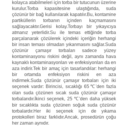
kolayca atabilmeleri için torba bir tutucunun üzerine
kurulur.Torba kapasitesine ulaştığında, suda
çözünür bir bağ kullanılarak kapatılır.Bu, kontamine
partiküllerin torbanın içinden kaçmamasını
sağlayacaktır.Gerisi kolay.Torbayı bir yıkayıcıya
atmanız yeterlidir.Su ile temas ettiğinde torba
parçalanarak çözülerek içindeki içeriğin herhangi
bir insan teması olmadan yıkanmasını sağlar.Suda
çözünür çamaşır torbaları sadece yüzey
kontaminasyonu riskini değil, aynı zamanda hava
kaynaklı kontaminasyonları ve enfeksiyonları da en
aza indirir.Tek bir amaç için tasarlandılar: herhangi
bir ortamda enfeksiyon riskini en aza
indirmek.Suda çözünür çamaşır torbaları için iki
seçenek vardır: Birincisi, sıcaklığı 65℃'den fazla
olan suda çözünen sıcak suda çözünür çamaşır
torbalarıdır.İkinci seçenek, 25 ℃'den daha yüksek
bir sıcaklıkta suda çözünen soğuk suda çözünür
torbalardır.Her iki seçenek için de yıkama
protokolleri biraz farklıdır.Ancak, prosedürün çoğu
her zaman aynıdır.