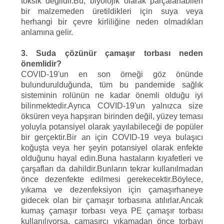
toksik değildir.Bu, biyolojik olarak parçalanabilen
bir malzemeden üretildikleri için suya veya
herhangi bir çevre kirliliğine neden olmadıkları
anlamına gelir.
3. Suda çözünür çamaşır torbası neden
önemlidir?
COVID-19'un en son örneği göz önünde
bulundurulduğunda, tüm bu pandemide sağlık
sisteminin rolünün ne kadar önemli olduğu iyi
bilinmektedir.Ayrıca COVID-19'un yalnızca size
öksüren veya hapşıran birinden değil, yüzey teması
yoluyla potansiyel olarak yayılabileceği de popüler
bir gerçektir.Bir an için COVID-19 veya bulaşıcı
koğuşta veya her şeyin potansiyel olarak enfekte
olduğunu hayal edin.Buna hastaların kıyafetleri ve
çarşafları da dahildir.Bunların tekrar kullanılmadan
önce dezenfekte edilmesi gerekecektir.Böylece,
yıkama ve dezenfeksiyon için çamaşırhaneye
gidecek olan bir çamaşır torbasına atılırlar.Ancak
kumaş çamaşır torbası veya PE çamaşır torbası
kullanılıyorsa, çamaşırcı yıkamadan önce torbayı