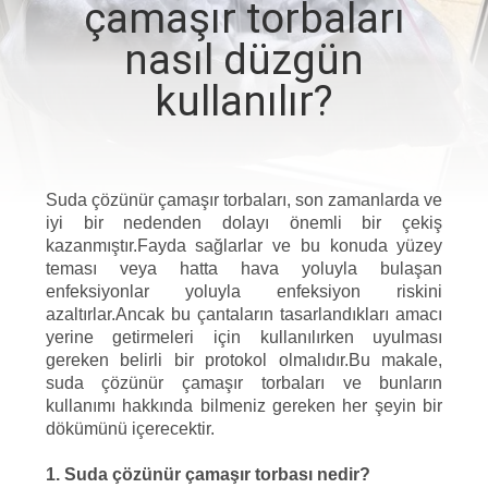
çamaşır torbaları
KONTROLÜ
nasıl düzgün
HABERLER
kullanılır?
BIR
İNDIRIM
Suda çözünür çamaşır torbaları, son zamanlarda ve
İSTE
iyi bir nedenden dolayı önemli bir çekiş
kazanmıştır.Fayda sağlarlar ve bu konuda yüzey
teması veya hatta hava yoluyla bulaşan
SITE
enfeksiyonlar yoluyla enfeksiyon riskini
azaltırlar.Ancak bu çantaların tasarlandıkları amacı
HARITASI
yerine getirmeleri için kullanılırken uyulması
gereken belirli bir protokol olmalıdır.Bu makale,
suda çözünür çamaşır torbaları ve bunların
PRIVACY
kullanımı hakkında bilmeniz gereken her şeyin bir
dökümünü içerecektir.
POLICY
1. Suda çözünür çamaşır torbası nedir?