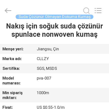
Changzhou
Greencradleland
Macromolecule
Materials
Co.,
Suda Çözünür Olmayan Dokuma Kumaş
Ltd..
All
Rights
Nakış için soğuk suda çözünür
EVDE
Reserved.
spunlace nonwoven kumaş
ÜRÜN
Menşe yeri:
Jiangsu, Çin
BIZIM
Marka adı:
CLLZY
HAKKIMIZDA
Sertifika:
SGS, MSDS
Model
pva-007
FABRIKA
numarası:
TURU
Min sipariş
1000m
miktarı:
KALITE
Fiyat:
US $0.55-1.0/m