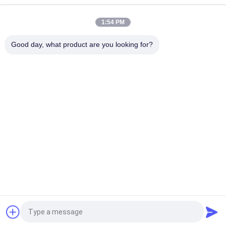
Desteği
1:54 PM
Tekstil Dantel Yedekleme için 30gsm Suda Çözünür Sigara
Dokuma Kumaş / Çözünür Nakış Kumaş
Good day, what product are you looking for?
Popüler Kategoriler
Tüm
PVA Suda 
Suda Çözünen Salım 
Çözünebilir Film
Filmi
Nakış İçin Suda 
PVA Suda Çözünür 
Çözünebilir Film
Çanta
Suda Çözünen Kirli 
Suda Çözünür 
Çamaşır Çantaları
Olmayan Dokuma 
Kumaş
PVA Suda Çözünen 
Biyobozunur Plastik 
Tohum Bantı
Film
Teklif isteği