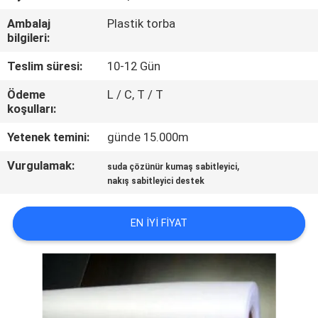
KONTROLÜ
Ambalaj
Plastik torba
bilgileri:
HABERLER
Teslim süresi:
10-12 Gün
Ödeme
L / C, T / T
BIR
koşulları:
İNDIRIM
Yetenek temini:
günde 15.000m
İSTE
Vurgulamak:
,
suda çözünür kumaş sabitleyici
nakış sabitleyici destek
SITE
HARITASI
EN IYI FIYAT
PRIVACY
POLICY