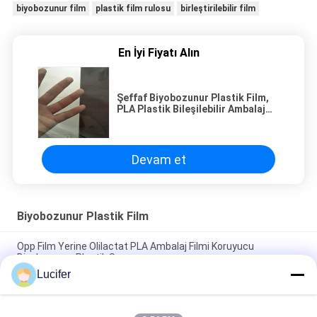
biyobozunur film
plastik film rulosu
birleştirilebilir film
En İyi Fiyatı Alın
Şeffaf Biyobozunur Plastik Film,
PLA Plastik Bileşilebilir Ambalaj
Filmi
Devam et
Biyobozunur Plastik Film
Opp Film Yerine Olilactat PLA Ambalaj Filmi Koruyucu
Biyobozunur Plastik Sargı
Lucifer
Çevre Koruma Biyobozunur Plastik Film Artık Isı Yalıtımı Yok
Şeffaf