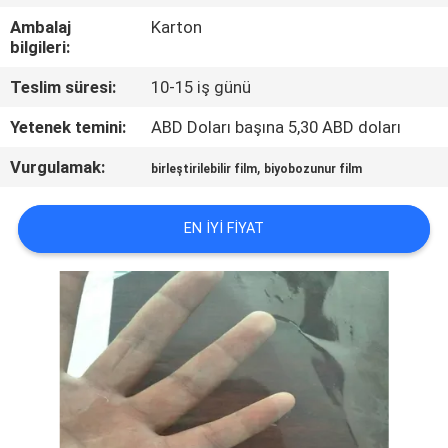
KONTROLÜ
Ambalaj
Karton
bilgileri:
HABERLER
Teslim süresi:
10-15 iş günü
Yetenek temini:
ABD Doları başına 5,30 ABD doları
BIR
Vurgulamak:
,
İNDIRIM
birleştirilebilir film
biyobozunur film
İSTE
EN IYI FIYAT
SITE
HARITASI
PRIVACY
POLICY