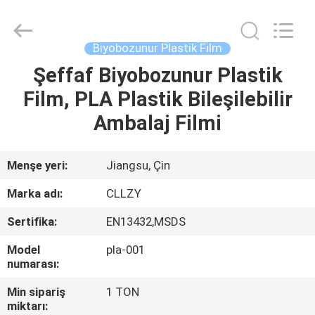
Changzhou
Greencradleland
Macromolecule
Materials
Co.,
Biyobozunur Plastik Film
Ltd..
All
Rights
Şeffaf Biyobozunur Plastik
EVDE
Reserved.
Film, PLA Plastik Bileşilebilir
ÜRÜN
Ambalaj Filmi
BIZIM
Menşe yeri:
Jiangsu, Çin
HAKKIMIZDA
Marka adı:
CLLZY
Sertifika:
EN13432,MSDS
FABRIKA
Model
pla-001
TURU
numarası:
Min sipariş
1 TON
KALITE
miktarı: