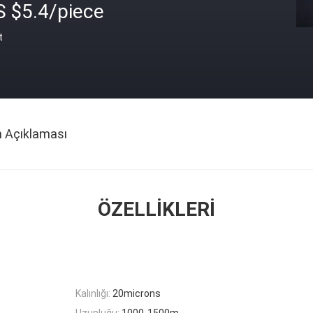
S $5.4/piece
t
n Açıklaması
ÖZELLIKLERI
Kalınlığı:
20microns
Uzunluğu:
1000-1500m