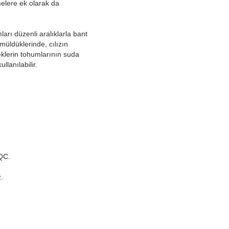
elere ek olarak da
ları düzenli aralıklarla bant
üldüklerinde, cılızın
eklerin tohumlarının suda
llanılabilir.
OQC.
.