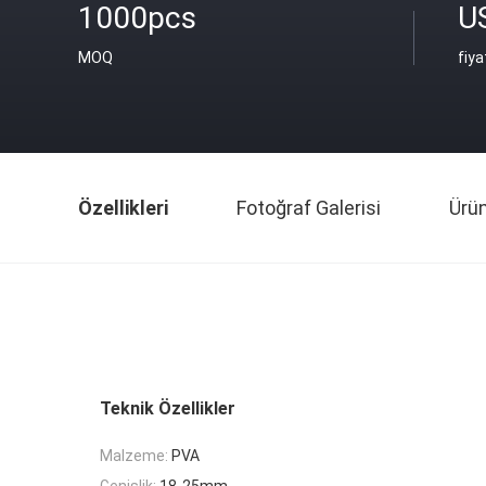
1000pcs
U
MOQ
fiya
Özellikleri
Fotoğraf Galerisi
Ürü
Teknik Özellikler
Malzeme:
PVA
Genişlik:
18-25mm