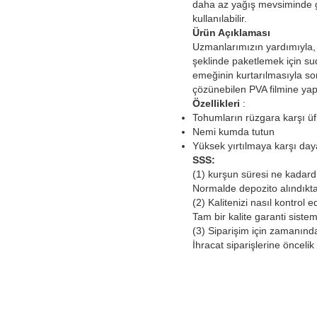
daha az yağış mevsiminde g
kullanılabilir.
Ürün Açıklaması
Uzmanlarımızın yardımıyla
şeklinde paketlemek için suda
emeğinin kurtarılmasıyla son
çözünebilen PVA filmine yapış
Özellikleri
:
Tohumların rüzgara karşı üfl
Nemi kumda tutun
Yüksek yırtılmaya karşı daya
SSS:
(1) kurşun süresi ne kadard
Normalde depozito alındıkt
(2) Kalitenizi nasıl kontrol e
Tam bir kalite garanti sist
(3) Siparişim için zamanında
İhracat siparişlerine önceli