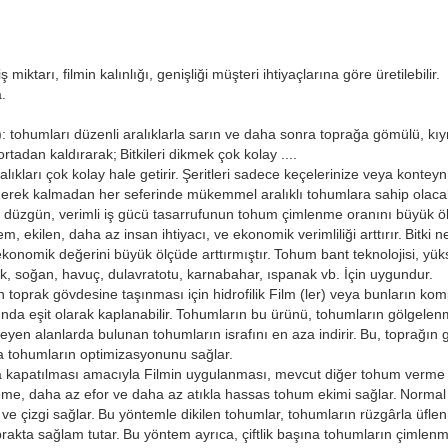
iktarı, filmin kalınlığı, genişliği müşteri ihtiyaçlarına göre üretilebilir.
.
: tohumları düzenli aralıklarla sarın ve daha sonra toprağa gömülü, kı
ortadan kaldırarak;
Bitkileri dikmek çok kolay ....
lıkları çok kolay hale getirir.
Şeritleri sadece keçelerinize veya konteynı
rek kalmadan her seferinde mükemmel aralıklı tohumlara sahip olacak
 düzgün, verimli iş gücü tasarrufunun tohum çimlenme oranını büyük öl
em, ekilen, daha az insan ihtiyacı, ve ekonomik verimliliği arttırır.
Bitki n
 ekonomik değerini büyük ölçüde arttırmıştır.
Tohum bant teknolojisi, yü
, soğan, havuç, dulavratotu, karnabahar, ıspanak vb. İçin uygundur.
toprak gövdesine taşınması için hidrofilik Film (ler) veya bunların kompoz
da eşit olarak kaplanabilir.
Tohumların bu ürünü, tohumların gölgelenm
yen alanlarda bulunan tohumların israfını en aza indirir.
Bu, toprağın 
ya tohumların optimizasyonunu sağlar.
 kapatılması amacıyla Filmin uygulanması, mevcut diğer tohum verme
me, daha az efor ve daha az atıkla hassas tohum ekimi sağlar.
Normal 
ve çizgi sağlar.
Bu yöntemle dikilen tohumlar, tohumların rüzgârla üflen
prakta sağlam tutar.
Bu yöntem ayrıca, çiftlik başına tohumların çimlenm