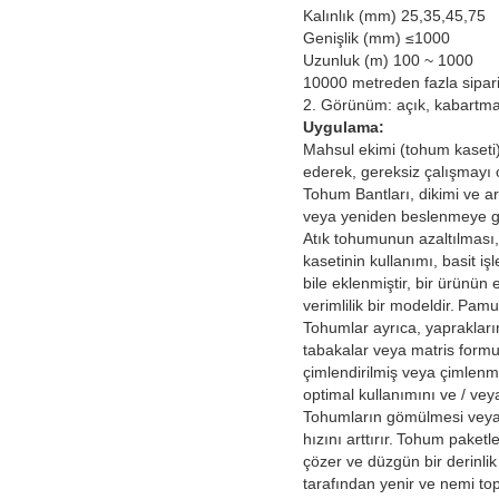
Kalınlık (mm) 25,35,45,75
Genişlik (mm) ≤1000
Uzunluk (m) 100 ~ 1000
10000 metreden fazla sipariş m
2. Görünüm: açık, kabartma
Uygulama:
Mahsul ekimi (tohum kaseti)
ederek, gereksiz çalışmayı 
Tohum Bantları, dikimi ve ara
veya yeniden beslenmeye ge
Atık tohumunun azaltılması,
kasetinin kullanımı, basit işl
bile eklenmiştir, bir ürünün
verimlilik bir modeldir.
Pamuk
Tohumlar ayrıca, yaprakların 
tabakalar veya matris formun
çimlendirilmiş veya çimlenme
optimal kullanımını ve / ve
Tohumların gömülmesi veya
hızını arttırır.
Tohum paketle
çözer ve düzgün bir derinlik 
tarafından yenir ve nemi to