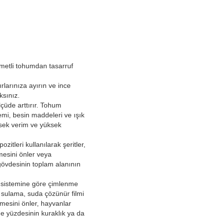
ymetli tohumdan tasarruf
rlarınıza ayırın ve ince
sınız.
çüde arttırır. Tohum
emi, besin maddeleri ve ışık
ksek verim ve yüksek
itleri kullanılarak şeritler,
esini önler veya
gövdesinin toplam alanının
 sistemine göre çimlenme
sulama, suda çözünür filmi
mesini önler, hayvanlar
e yüzdesinin kuraklık ya da