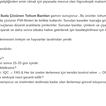
eliştiğinden emin olmak için piyasada mevcut olan higroskopik malzem
,
Suda Çözünen Tohum Bantları
gamını sunuyoruz
.
Bu ürünler, tohum
 çözünür PVA filmleri ile birlikte kullanılır.
Sunulan kasetler toprağa göm
uçlanan düzenli aralıklarla çimlenirler.
Sunulan bantlar, çimlerin ve çiç
arak ve daha sonra tabaka haline getirilerek işin basitleştirilmesi için ku
enmesini önleyin ve hayvanlar tarafından yenilir.
nıklıdır.
ır?
an sonra 15-20 gün içinde.
debilirsiniz?
emi: IQC → FAS & Her bir üretim ilerlemesi için kendini kontrol etme → 
 sevkıyat nasıl garanti edilir?
k veriyoruz ve üretimden teslimata kadar olan ilerlemeyi güncel tutuyoruz