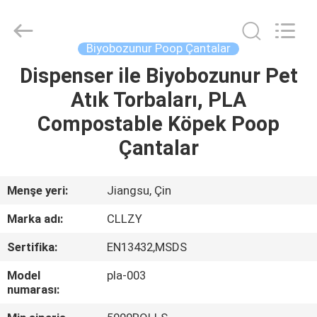
Changzhou
Greencradleland
Macromolecule
Materials
Co.,
Biyobozunur Poop Çantalar
Ltd..
All
Rights
Dispenser ile Biyobozunur Pet
EVDE
Reserved.
Atık Torbaları, PLA
ÜRÜN
Compostable Köpek Poop
Çantalar
BIZIM
HAKKIMIZDA
Menşe yeri:
Jiangsu, Çin
Marka adı:
CLLZY
FABRIKA
Sertifika:
EN13432,MSDS
TURU
Model
pla-003
numarası:
KALITE