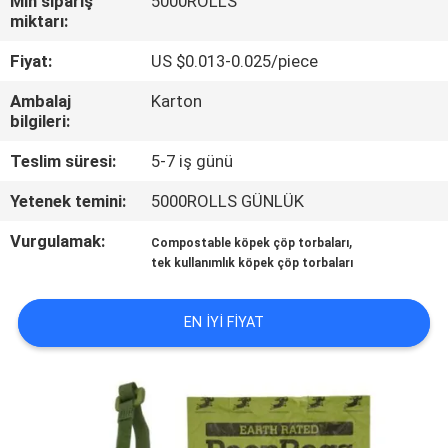
Min sipariş
5000ROLLS
KONTROLÜ
miktarı:
Fiyat:
US $0.013-0.025/piece
HABERLER
Ambalaj
Karton
bilgileri:
BIR
Teslim süresi:
5-7 iş günü
İNDIRIM
Yetenek temini:
5000ROLLS GÜNLÜK
İSTE
Vurgulamak:
,
Compostable köpek çöp torbaları
tek kullanımlık köpek çöp torbaları
SITE
HARITASI
EN IYI FIYAT
PRIVACY
POLICY