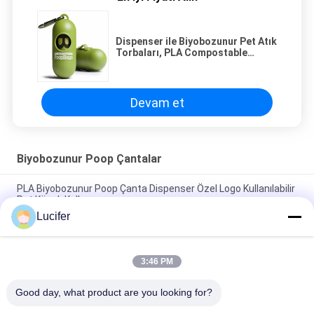
Dispenser ile Biyobozunur Pet Atık
Torbaları, PLA Compostable
Köpek Poop Çantalar
Devam et
Biyobozunur Poop Çantalar
PLA Biyobozunur Poop Çanta Dispenser Özel Logo Kullanılabilir
Pet Köpek Kullanımı
Lucifer
Özel Çevre Dostu Biyobozunur Köpek Poop Çanta EN13432 /
MSDS Onaylı
3:46 PM
% 100 Biyobozunur Poop Çanta / Compostable Pet Atık
Torbaları Özel Servis Kabul Edilebilir
Good day, what product are you looking for?