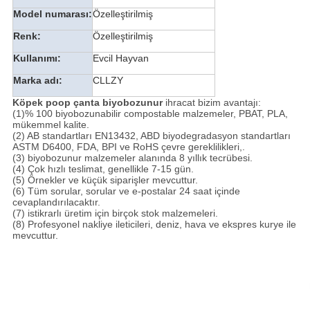
Model numarası:
Özelleştirilmiş
Renk:
Özelleştirilmiş
Kullanımı:
Evcil Hayvan
Marka adı:
CLLZY
Köpek poop çanta biyobozunur
ihracat bizim avantajı:
(1)% 100 biyobozunabilir compostable malzemeler, PBAT, PLA,
mükemmel kalite.
(2) AB standartları EN13432, ABD biyodegradasyon standartları
ASTM D6400, FDA, BPI ve RoHS çevre gereklilikleri,.
(3) biyobozunur malzemeler alanında 8 yıllık tecrübesi.
(4) Çok hızlı teslimat, genellikle 7-15 gün.
(5) Örnekler ve küçük siparişler mevcuttur.
(6) Tüm sorular, sorular ve e-postalar 24 saat içinde
cevaplandırılacaktır.
(7) istikrarlı üretim için birçok stok malzemeleri.
(8) Profesyonel nakliye ileticileri, deniz, hava ve ekspres kurye ile
mevcuttur.