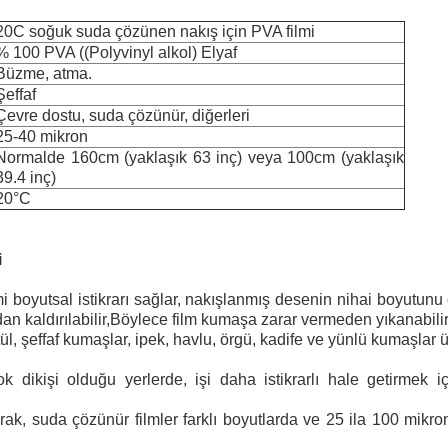
20C soğuk suda çözünen nakış için PVA filmi
% 100 PVA ((Polyvinyl alkol) Elyaf
Büzme, atma.
Şeffaf
Çevre dostu, suda çözünür, diğerleri
25-40 mikron
Normalde 160cm (yaklaşık 63 inç) veya 100cm (yaklaşık
39.4 inç)
20°C
i
 boyutsal istikrarı sağlar, nakışlanmış desenin nihai boyutunu
n kaldırılabilir,Böylece film kumaşa zarar vermeden yıkanabilir
l, şeffaf kumaşlar, ipek, havlu, örgü, kadife ve yünlü kumaşlar üz
ok dikişi olduğu yerlerde, işi daha istikrarlı hale getirmek i
ak, suda çözünür filmler farklı boyutlarda ve 25 ila 100 mikronl