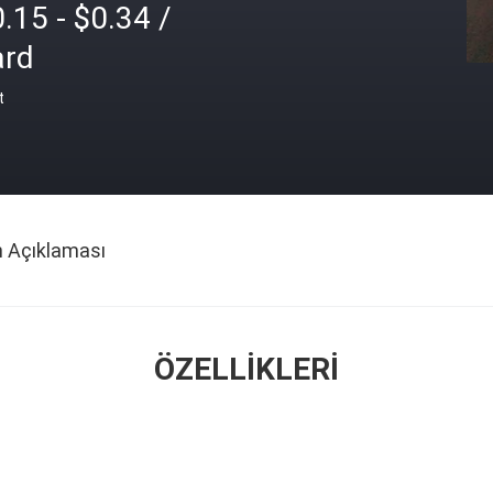
.15 - $0.34 /
ard
t
n Açıklaması
ÖZELLIKLERI