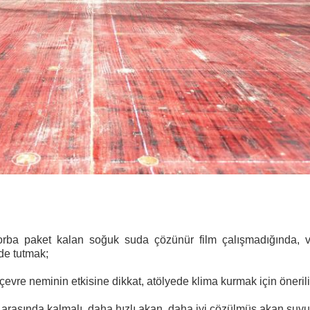
torba paket kalan soğuk suda çözünür film çalışmadığında, v
de tutmak;
çevre neminin etkisine dikkat, atölyede klima kurmak için önerili
C arasında kalmalı, daha hızlı akan, daha iyi çözülmüş akan suyu