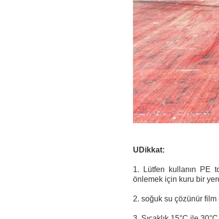
U
Dikkat:
1. Lütfen kullanın PE 
önlemek için kuru bir yer
2. soğuk su çözünür film 
3. Sıcaklık 15°C ile 30°