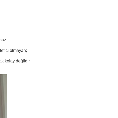
maz.
letici olmayan;
k kolay değildir.