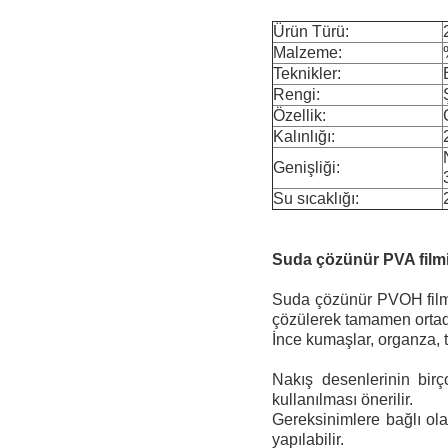
Ürün Türü:
Malzeme:
Teknikler:
Rengi:
Özellik:
Kalınlığı:
Genişliği:
Su sıcaklığı:
Suda çözünür PVA film
Suda çözünür PVOH filmi
çözülerek tamamen ortada
İnce kumaşlar, organza, tü
Nakış desenlerinin birç
kullanılması önerilir.
Gereksinimlere bağlı olar
yapılabilir.