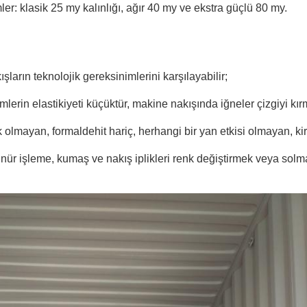
er: klasik 25 my kalınlığı, ağır 40 my ve ekstra güçlü 80 my.
ışların teknolojik gereksinimlerini karşılayabilir;
erin elastikiyeti küçüktür, makine nakışında iğneler çizgiyi kır
 olmayan, formaldehit hariç, herhangi bir yan etkisi olmayan, kir
nür işleme, kumaş ve nakış iplikleri renk değiştirmek veya solma