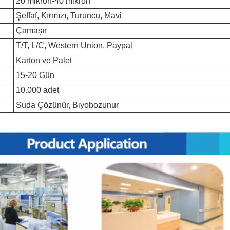
20 mikron-40 mikron
Şeffaf, Kırmızı, Turuncu, Mavi
Çamaşır
T/T, L/C, Western Union, Paypal
Karton ve Palet
15-20 Gün
10.000 adet
Suda Çözünür, Biyobozunur