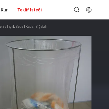
 Kur
Teklif Isteği
25 Inçlik Sepet Kadar Sığabilir