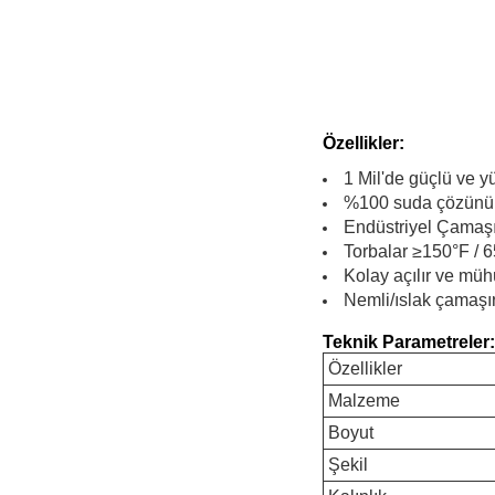
Özellikler:
1 Mil'de güçlü ve y
%100 suda çözünür v
Endüstriyel Çamaşır
Torbalar ≥150°F /
Kolay açılır ve müh
Nemli/ıslak çamaşır
Teknik Parametreler:
Özellikler
Malzeme
Boyut
Şekil