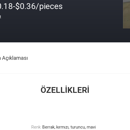
0.18-$0.36/pieces
t
n Açıklaması
ÖZELLIKLERI
Renk:
Berrak, kırmızı, turuncu, mavi