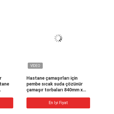
VIDEO
VID
r
Hastane çamaşırları için
Tıbbi
stane
pembe sıcak suda çözünür
Tek K
çamaşır torbaları 840mm x
Çözü
660mm x 25um
En Iyi Fiyat