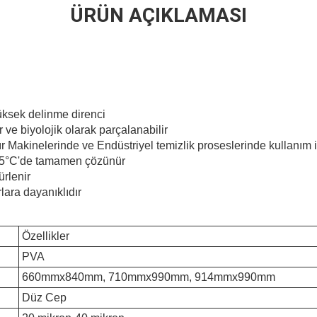
ÜRÜN AÇIKLAMASI
üksek delinme direnci
e biyolojik olarak parçalanabilir
 Makinelerinde ve Endüstriyel temizlik proseslerinde kullanım i
 65°C'de tamamen çözünür
ürlenir
lara dayanıklıdır
Özellikler
PVA
660mmx840mm, 710mmx990mm, 914mmx990mm
Düz Cep