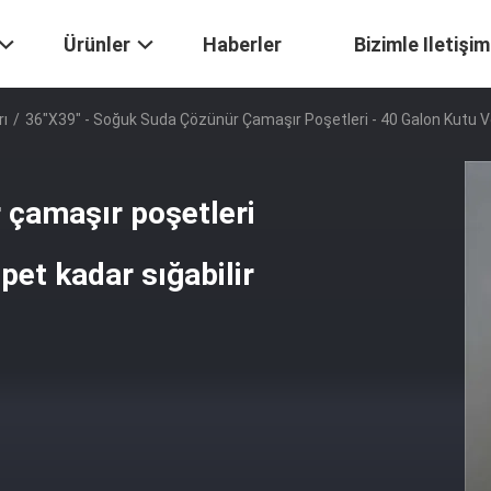
Ürünler
Haberler
Bizimle Iletişim
rı
/
36"x39" - Soğuk Suda Çözünür Çamaşır Poşetleri - 40 Galon Kutu Ve 
 çamaşır poşetleri
epet kadar sığabilir