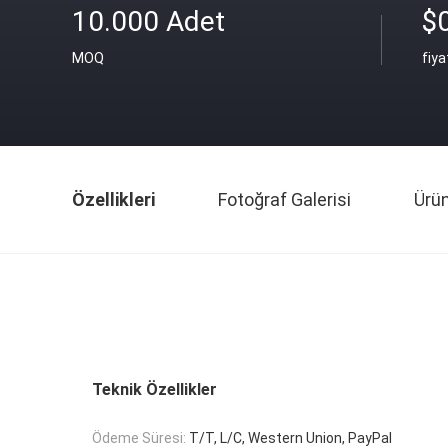
10.000 Adet
$
MOQ
fiya
Özellikleri
Fotoğraf Galerisi
Ürü
Teknik Özellikler
Ödeme Süresi:
T/T, L/C, Western Union, PayPal