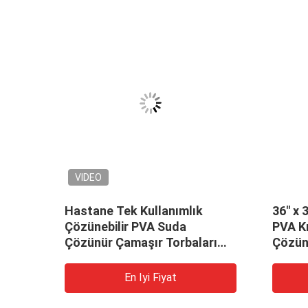
VIDEO
maşır
Hastane Tek Kullanımlık
36" x 
Suda
Çözünebilir PVA Suda
PVA Kı
Çözünür Çamaşır Torbaları
Çözün
20-40 Mikron Kalınlık
En Iyi Fiyat