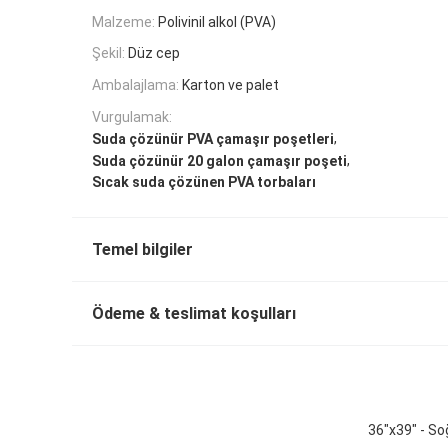
Malzeme:
Polivinil alkol (PVA)
Şekil:
Düz cep
Ambalajlama:
Karton ve palet
Vurgulamak:
,
Suda çözünür PVA çamaşır poşetleri
,
Suda çözünür 20 galon çamaşır poşeti
Sıcak suda çözünen PVA torbaları
Temel bilgiler
Ödeme & teslimat koşulları
36"x39" - So