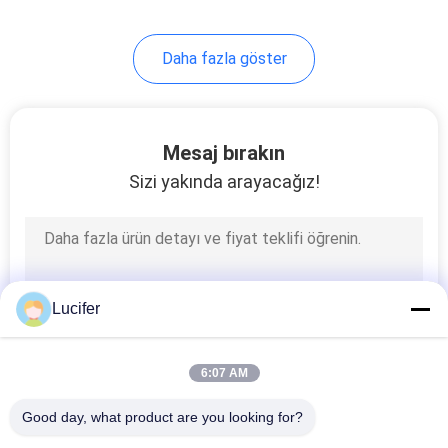
8
Daha fazla göster
Biyolojik olarak
parçalanabilen
alışveriş torbaları
Mesaj bırakın
Sizi yakında arayacağız!
12
Biyobozunur Poop
Lucifer
Çantalar
6:07 AM
Good day, what product are you looking for?