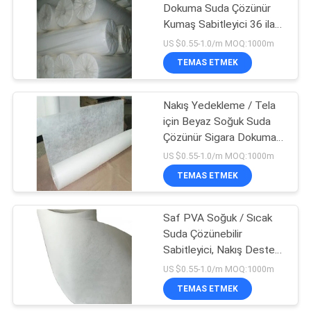
Dokuma Suda Çözünür
Kumaş Sabitleyici 36 ila
6
60 inç Genişlik Opsiyonel
US $0.55-1.0/m MOQ:1000m
PVA Suda Çözünen
TEMAS ETMEK
Tohum Bantı
Nakış Yedekleme / Tela
için Beyaz Soğuk Suda
Çözünür Sigara Dokuma
Kumaş
US $0.55-1.0/m MOQ:1000m
TEMAS ETMEK
15
Biyobozunur Plastik
Saf PVA Soğuk / Sıcak
Suda Çözünebilir
Film
Sabitleyici, Nakış Destekli
Olmayan Dokuma Kumaş
US $0.55-1.0/m MOQ:1000m
TEMAS ETMEK