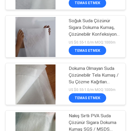
KONTROLÜ
TEMAS ETMEK
Soğuk Suda Çözünür
HABERLER
15
Sigara Dokuma Kumaş,
Çözünebilir Konfeksiyon
Nakış İçin Suda
BIR
Tela Kumaş
US $0.55-1.0/m MOQ:1000m
Çözünebilir Film
İNDIRIM
TEMAS ETMEK
İSTE
Dokuma Olmayan Suda
Çözünebilir Tela Kumaş /
SITE
Su Çözme Kağıtları
34
HARITASI
Kabartma Desenli
US $0.55-1.0/m MOQ:1000m
PVA Suda Çözünür
TEMAS ETMEK
PRIVACY
Çanta
Nakış Sırtlı PVA Suda
POLICY
Çözünür Sigara Dokuma
Kumaş SGS / MSDS