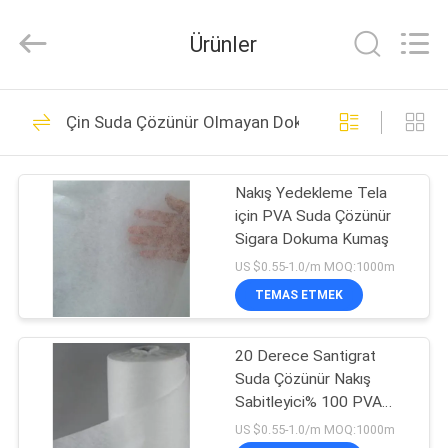
Changzhou
Greencradleland
Macromolecule
Ürünler
Materials
Co.,
Ltd..
All
Rights
EVDE
38
Reserved.
Çin Suda Çözünür Olmayan Dokuma Kumaş
PVA Suda
ÜRÜN
Çözünebilir Film
Nakış Yedekleme Tela
için PVA Suda Çözünür
BIZIM
Sigara Dokuma Kumaş
HAKKIMIZDA
US $0.55-1.0/m MOQ:1000m
TEMAS ETMEK
73
FABRIKA
Suda Çözünen Salım
20 Derece Santigrat
TURU
Suda Çözünür Nakış
Filmi
Sabitleyici% 100 PVA
KALITE
Malzeme Yapımı
US $0.55-1.0/m MOQ:1000m