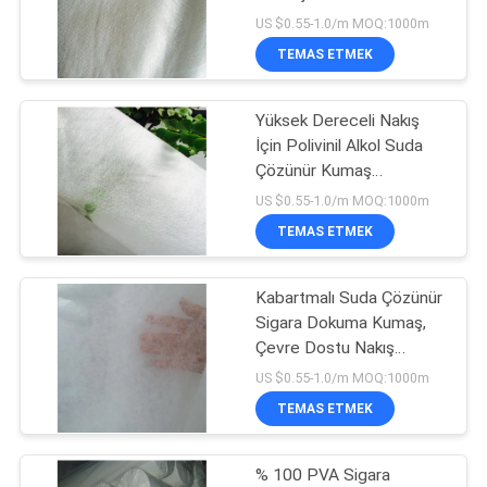
Onayı
US $0.55-1.0/m MOQ:1000m
TEMAS ETMEK
72
suda çözünen kirli
Yüksek Dereceli Nakış
İçin Polivinil Alkol Suda
çamaşır çantaları
Çözünür Kumaş
Dengeleyici
US $0.55-1.0/m MOQ:1000m
TEMAS ETMEK
Kabartmalı Suda Çözünür
33
Sigara Dokuma Kumaş,
Suda Çözünür
Çevre Dostu Nakış
Destek Kağıdı
US $0.55-1.0/m MOQ:1000m
Olmayan Dokuma
TEMAS ETMEK
Kumaş
% 100 PVA Sigara