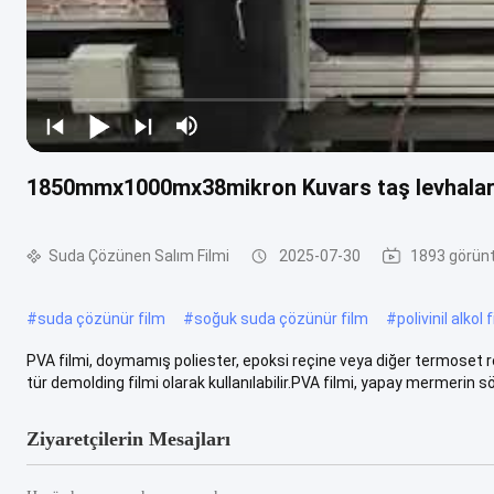
1850mmx1000mx38mikron Kuvars taş levhaları 
Suda Çözünen Salım Filmi
2025-07-30
1893 görün
#
suda çözünür film
#
soğuk suda çözünür film
#
polivinil alkol 
PVA filmi, doymamış poliester, epoksi reçine veya diğer termoset
tür demolding filmi olarak kullanılabilir.PVA filmi, yapay mermerin sök
Ziyaretçilerin Mesajları