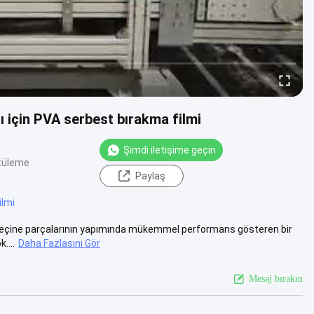
için PVA serbest bırakma filmi
Şimdi iletişime geçin
tüleme
Paylaş
filmi
 reçine parçalarının yapımında mükemmel performans gösteren bir
....
Daha Fazlasını Gör
Mesaj bırakın