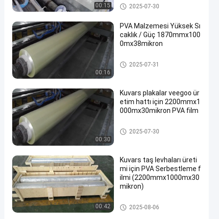
Suda Çözünen Salım Filmi
00:15
2025-07-30
PVA Malzemesi Yüksek Sı
caklık / Güç 1870mmx100
0mx38mikron
Suda Çözünen Salım Filmi
2025-07-31
00:16
Kuvars plakalar veegoo ür
etim hattı için 2200mmx1
000mx30mikron PVA film
Suda Çözünen Salım Filmi
2025-07-30
00:30
Kuvars taş levhaları üreti
mi için PVA Serbestleme f
ilmi (2200mmx1000mx30
mikron)
Suda Çözünen Salım Filmi
00:42
2025-08-06