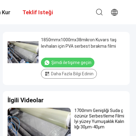
m Kur
Teklif Isteği
1850mmx1000mx38mikron Kuvars taş
levhaları için PVA serbest bırakma filmi
Şimdi iletişime geçin
Daha Fazla Bilgi Edinin
İlgili Videolar
1700mm Genişliği Suda ç
özünür Serbestleme Filmi
İyi yüzey Yumuşaklık Kalın
lığı 30μm-40μm