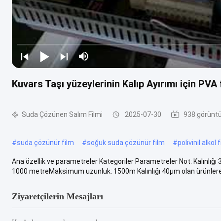
Kuvars Taşı yüzeylerinin Kalıp Ayırımı için 
Suda Çözünen Salım Filmi
2025-07-30
938 görünt
#
suda çözünür film
#
soğuk suda çözünür film
#
polivinil alkol 
Ana özellik ve parametreler Kategoriler Parametreler Not: Kalın
1000 metreMaksimum uzunluk: 1500m Kalınlığı 40μm olan ürünlere a
Ziyaretçilerin Mesajları