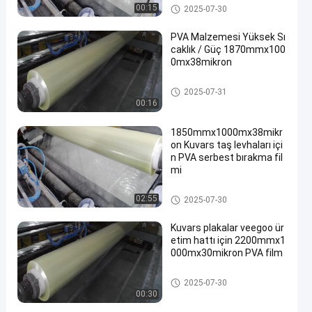
Suda Çözünen Salım Filmi
00:15
2025-07-30
PVA Malzemesi Yüksek Sı
caklık / Güç 1870mmx100
0mx38mikron
Suda Çözünen Salım Filmi
2025-07-31
00:16
1850mmx1000mx38mikr
on Kuvars taş levhaları içi
n PVA serbest bırakma fil
mi
Suda Çözünen Salım Filmi
02:55
2025-07-30
Kuvars plakalar veegoo ür
etim hattı için 2200mmx1
000mx30mikron PVA film
Suda Çözünen Salım Filmi
2025-07-30
00:30