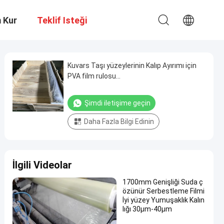
m Kur
Teklif Isteği
Kuvars Taşı yüzeylerinin Kalıp Ayırımı için
PVA film rulosu
(2200mmx1000mx30mikron)
Şimdi iletişime geçin
Daha Fazla Bilgi Edinin
İlgili Videolar
1700mm Genişliği Suda ç
özünür Serbestleme Filmi
İyi yüzey Yumuşaklık Kalın
lığı 30μm-40μm