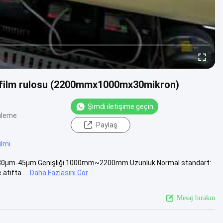
PVA film rulosu (2200mmx1000mx30mikron)
Şimdi iletişime geçin
üleme
Paylaş
filmi
lığı 30μm-45μm Genişliği 1000mm~2200mm Uzunluk Normal standart:
tıfta ...
Daha Fazlasını Gör
Mesaj bırakın