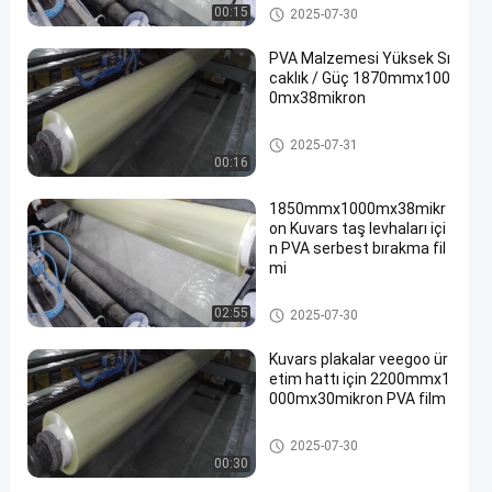
Suda Çözünen Salım Filmi
00:15
2025-07-30
PVA Malzemesi Yüksek Sı
caklık / Güç 1870mmx100
0mx38mikron
Suda Çözünen Salım Filmi
2025-07-31
00:16
1850mmx1000mx38mikr
on Kuvars taş levhaları içi
n PVA serbest bırakma fil
mi
Suda Çözünen Salım Filmi
02:55
2025-07-30
Kuvars plakalar veegoo ür
etim hattı için 2200mmx1
000mx30mikron PVA film
Suda Çözünen Salım Filmi
2025-07-30
00:30