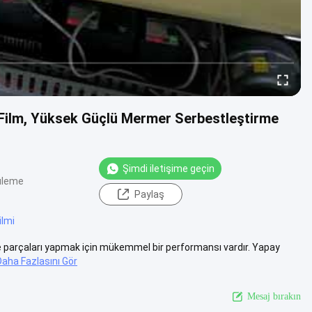
Film, Yüksek Güçlü Mermer Serbestleştirme
Şimdi iletişime geçin
üleme
Paylaş
filmi
e parçaları yapmak için mükemmel bir performansı vardır. Yapay
Daha Fazlasını Gör
Mesaj bırakın