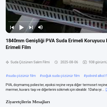
1840mm Genişliği PVA Suda Erimeli Koruyucu 
Erimeli Film
Suda Çözünen Salım Filmi
2025-08-06
938 görünt
#
suda çözünür film
#
soğuk suda çözünür film
#
polivinil alkol 
PVA, doymamış poliester, epoksi reçine veya diğer termoset reçin
mermer, kuvars taşı ve diğerlerini sökmek için idealdir. 1Daha iyi ...
Ziyaretçilerin Mesajları