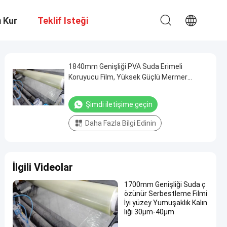
m Kur
Teklif Isteği
1840mm Genişliği PVA Suda Erimeli
Koruyucu Film, Yüksek Güçlü Mermer
Serbestleştirme Erimeli Film
Şimdi iletişime geçin
Daha Fazla Bilgi Edinin
İlgili Videolar
1700mm Genişliği Suda ç
özünür Serbestleme Filmi
İyi yüzey Yumuşaklık Kalın
lığı 30μm-40μm