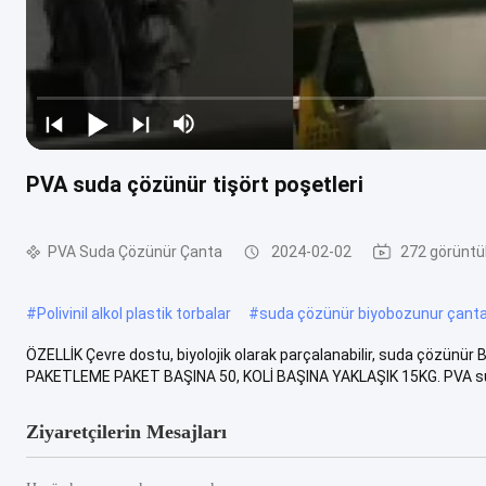
PVA suda çözünür tişört poşetleri
PVA Suda Çözünür Çanta
2024-02-02
272 görünt
#
Polivinil alkol plastik torbalar
#
suda çözünür biyobozunur çant
ÖZELLİK Çevre dostu, biyolojik olarak parçalanabilir, suda çö
PAKETLEME PAKET BAŞINA 50, KOLİ BAŞINA YAKLAŞIK 15KG. PVA sud
Ziyaretçilerin Mesajları