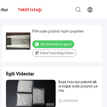
m Kur
Teklif Isteği
PVA suda çözünür tişört poşetleri
Şimdi iletişime geçin
Daha Fazla Bilgi Edinin
İlgili Videolar
Boya tozu için polivinil alk
ol soğuk suda çözünür ça
nta
PVA Suda Çözünür Çanta
2024-02-02
00:52