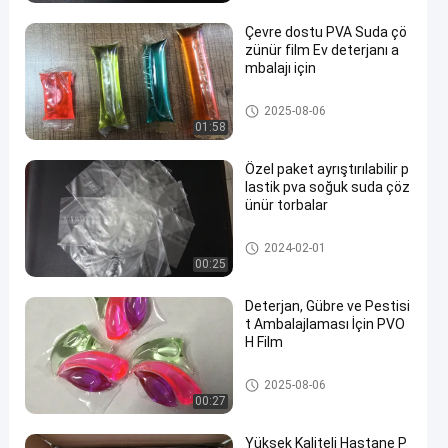
Çevre dostu PVA Suda çö
zünür film Ev deterjanı a
mbalajı için
PVA Suda Çözünür Çanta
2025-08-06
01:58
Özel paket ayrıştırılabilir p
lastik pva soğuk suda çöz
ünür torbalar
PVA Suda Çözünür Çanta
2024-02-01
00:25
Deterjan, Gübre ve Pestisi
t Ambalajlaması İçin PVO
H Film
PVA Suda Çözünür Çanta
2025-08-06
00:27
Yüksek Kaliteli Hastane P