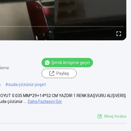
Şimdi iletişime geçin
üleme
Paylaş
a
#
suda çözünür poşet
zünür BOYUT 0.035 MM*29+14*52 CM YAZDIR 1 RENK BAŞVURU ALIŞVERİŞ
a çözünür ...
Daha Fazlasını Gör
Mesaj bırakın